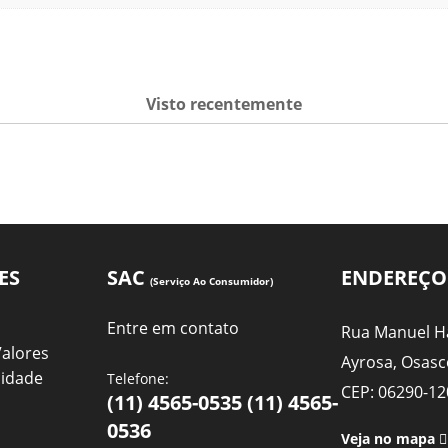
Visto recentemente
ES
SAC
ENDEREÇO
(Serviço Ao Consumidor)
Entre em contato
Rua Manuel Ha
Valores
Ayrosa, Osasc
cidade
Telefone:
CEP: 06290-12
(11) 4565-0535 (11) 4565-
0536
Veja no mapa