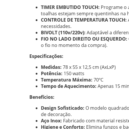
TIMER EMBUTIDO TOUCH:
Programe o a
toalhas estejam sempre quentinhas na h
CONTROLE DE TEMPERATURA TOUCH:
A
necessidades.
BIVOLT (110v/220v):
Adaptável a diferen
FIO NO LADO DIREITO OU ESQUERDO:
o fio no momento da compra).
Especificações:
Medidas:
78 x 55 x 12,5 cm (AxLxP)
Potência:
150 watts
Temperatura Máxima:
70ºC
Tempo de Aquecimento:
Apenas 15 minu
Benefícios:
Design Sofisticado:
O modelo quadrado 
de decoração.
Aço Inox:
Fabricado com material resist
Higiene e Conforto:
Elimina fungos e ba