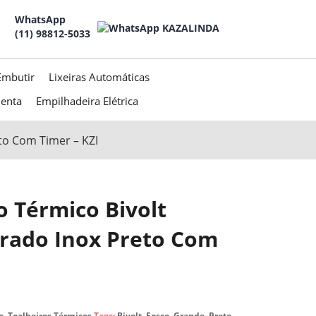
WhatsApp
(11) 98812-5033
Embutir
Lixeiras Automáticas
menta
Empilhadeira Elétrica
to Com Timer – KZI
o Térmico Bivolt
rado Inox Preto Com
o
,
Toalheiros Térmicos
Tags:
Bivolt
,
Fosco
,
Grande
,
Preto
,