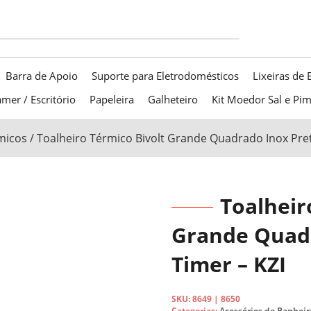
Barra de Apoio
Suporte para Eletrodomésticos
Lixeiras de 
mer / Escritório
Papeleira
Galheteiro
Kit Moedor Sal e Pi
micos
/ Toalheiro Térmico Bivolt Grande Quadrado Inox Pre
Toalheir
Grande Quad
Timer – KZI
SKU:
8649 | 8650
Categorias:
Acessórios de Banheir