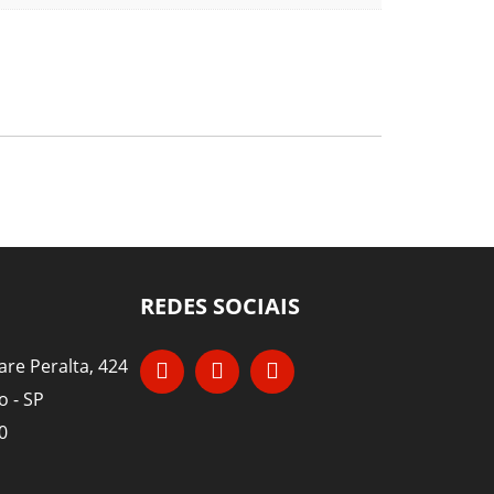
REDES SOCIAIS
re Peralta, 424
o - SP
0