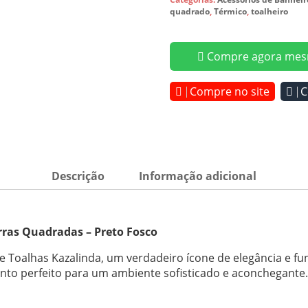
quadrado
,
Térmico
,
toalheiro
Compre agora mes
Compre no site
C
Descrição
Informação adicional
rras Quadradas – Preto Fosco
Toalhas Kazalinda, um verdadeiro ícone de elegância e f
nto perfeito para um ambiente sofisticado e aconchegante.