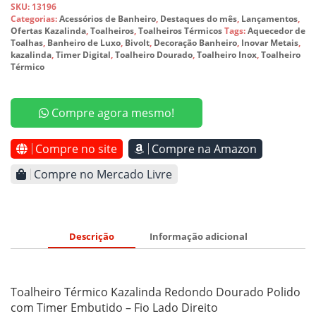
SKU:
13196
Categorias:
Acessórios de Banheiro
,
Destaques do mês
,
Lançamentos
,
Ofertas Kazalinda
,
Toalheiros
,
Toalheiros Térmicos
Tags:
Aquecedor de
Toalhas
,
Banheiro de Luxo
,
Bivolt
,
Decoração Banheiro
,
Inovar Metais
,
kazalinda
,
Timer Digital
,
Toalheiro Dourado
,
Toalheiro Inox
,
Toalheiro
Térmico
Compre agora mesmo!
Compre no site
Compre na Amazon
Compre no Mercado Livre
Descrição
Informação adicional
Toalheiro Térmico Kazalinda Redondo Dourado Polido
com Timer Embutido – Fio Lado Direito