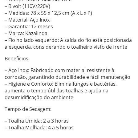
– Bivolt (110V/220V)
– Medidas: 78 x 55 x 12,5 cm (A x L x P)
– Material: Aço Inox
– Garantia: 12 meses
– Marca: Kazalinda
– Fio no lado esquerdo: A saída do fio está posicionada
à esquerda, considerando o toalheiro visto de frente
Benefícios:
– Aço Inox: Fabricado com material resistente à
corrosão, garantindo durabilidade e fácil manutenção
– Higiene e Conforto: Elimina fungos e bactérias,
aumenta o tempo útil das toalhas e ajuda na
desumidificação do ambiente
Tempo de Secagem:
– Toalha Úmida: 2 a 3 horas
– Toalha Molhada: 4 a 5 horas