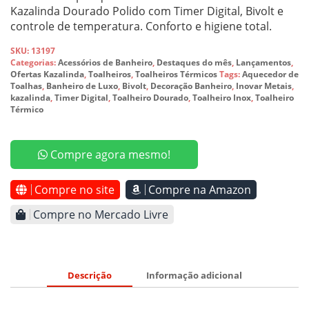
Kazalinda Dourado Polido com Timer Digital, Bivolt e
controle de temperatura. Conforto e higiene total.
SKU:
13197
Categorias:
Acessórios de Banheiro
,
Destaques do mês
,
Lançamentos
,
Ofertas Kazalinda
,
Toalheiros
,
Toalheiros Térmicos
Tags:
Aquecedor de
Toalhas
,
Banheiro de Luxo
,
Bivolt
,
Decoração Banheiro
,
Inovar Metais
,
kazalinda
,
Timer Digital
,
Toalheiro Dourado
,
Toalheiro Inox
,
Toalheiro
Térmico
Compre agora mesmo!
Compre no site
Compre na Amazon
Compre no Mercado Livre
Descrição
Informação adicional