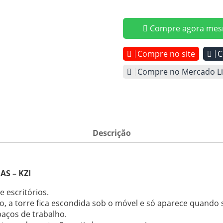
Compre agora mes
Compre no site
C
Compre no Mercado Li
Descrição
S – KZI
e escritórios.
, a torre fica escondida sob o móvel e só aparece quando s
paços de trabalho.