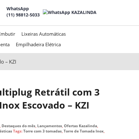
WhatsApp
(11) 98812-5033
Embutir
Lixeiras Automáticas
menta
Empilhadeira Elétrica
o – KZI
ltiplug Retrátil com 3
nox Escovado – KZI
,
Destaques do mês
,
Lançamentos
,
Ofertas Kazalinda
,
ésticas
Tags:
Torre com 3 tomadas
,
Torre de Tomada Inox
,