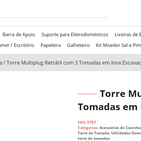
Barra de Apoio
Suporte para Eletrodomésticos
Lixeiras de 
mer / Escritório
Papeleira
Galheteiro
Kit Moedor Sal e Pi
a
/ Torre Multiplug Retrátil com 3 Tomadas em Inox Escovad
Torre Mu
Tomadas em I
SKU:
5767
Categorias:
Acessórios de Cozinha
Torre de Tomada
,
Utilidades Dom
torre de tomadas