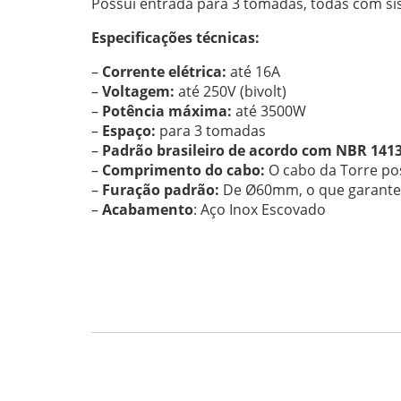
Possui entrada para 3 tomadas, todas com si
Especificações técnicas:
–
Corrente elétrica:
até 16A
–
Voltagem:
até 250V (bivolt)
–
Potência máxima:
até 3500W
–
Espaço:
para 3 tomadas
–
Padrão brasileiro de acordo com NBR 141
–
Comprimento do cabo:
O cabo da Torre po
–
Furação padrão:
De Ø60mm, o que garante u
–
Acabamento
: Aço Inox Escovado