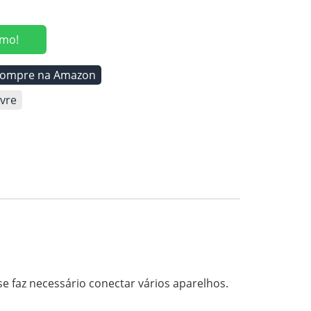
mo!
ompre na Amazon
vre
e faz necessário conectar vários aparelhos.