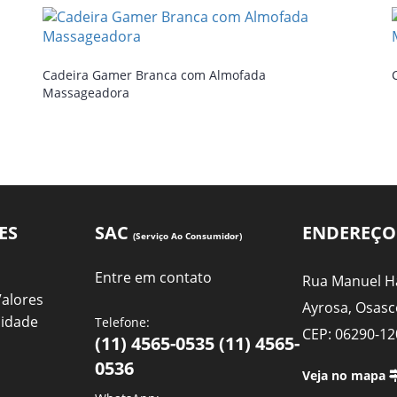
Cadeira Gamer Branca com Almofada
Massageadora
ES
SAC
ENDEREÇO
(Serviço Ao Consumidor)
Entre em contato
Rua Manuel Ha
Valores
Ayrosa, Osasc
cidade
Telefone:
CEP: 06290-12
(11) 4565-0535 (11) 4565-
0536
Veja no mapa