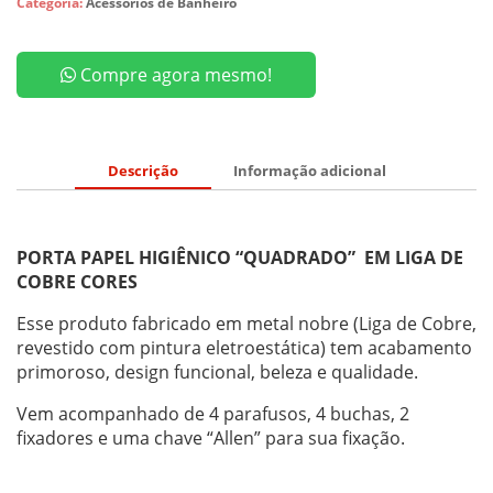
Categoria:
Acessórios de Banheiro
i
d
a
Compre agora mesmo!
d
e
Descrição
Informação adicional
PORTA PAPEL HIGIÊNICO “QUADRADO” EM LIGA DE
COBRE CORES
Esse produto fabricado em metal nobre (Liga de Cobre,
revestido com pintura eletroestática) tem acabamento
primoroso, design funcional, beleza e qualidade.
Vem acompanhado de 4 parafusos, 4 buchas, 2
fixadores e uma chave “Allen” para sua fixação.