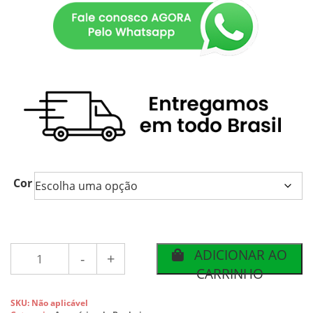
Cor
Q
ADICIONAR AO
u
CARRINHO
a
n
SKU:
Não aplicável
t