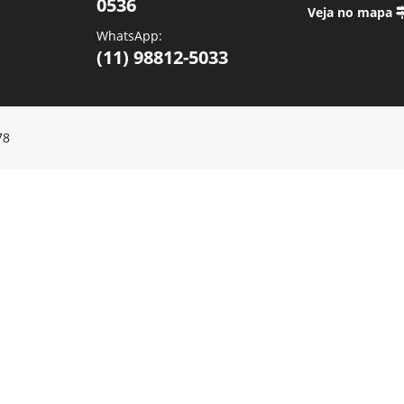
0536
Veja no mapa
WhatsApp:
(11) 98812-5033
78