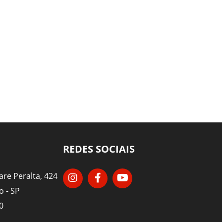
REDES SOCIAIS
re Peralta, 424
o - SP
0