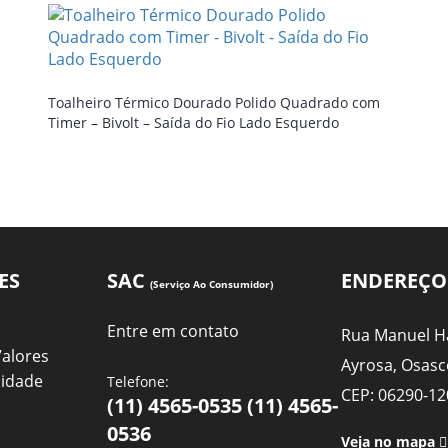
Toalheiro Térmico Dourado Polido Quadrado com
Timer – Bivolt – Saída do Fio Lado Esquerdo
ES
SAC
ENDEREÇO
(Serviço Ao Consumidor)
Entre em contato
Rua Manuel Ha
Valores
Ayrosa, Osasc
cidade
Telefone:
CEP: 06290-12
(11) 4565-0535 (11) 4565-
0536
Veja no mapa