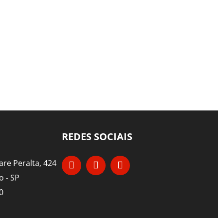
REDES SOCIAIS
re Peralta, 424
o - SP
0