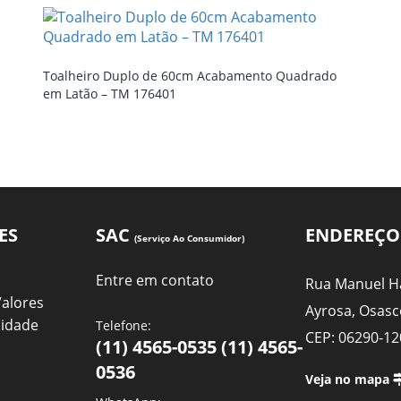
Toalheiro Duplo de 60cm Acabamento Quadrado
em Latão – TM 176401
ES
SAC
ENDEREÇO
(Serviço Ao Consumidor)
Entre em contato
Rua Manuel Ha
Valores
Ayrosa, Osasc
cidade
Telefone:
CEP: 06290-12
(11) 4565-0535 (11) 4565-
0536
Veja no mapa