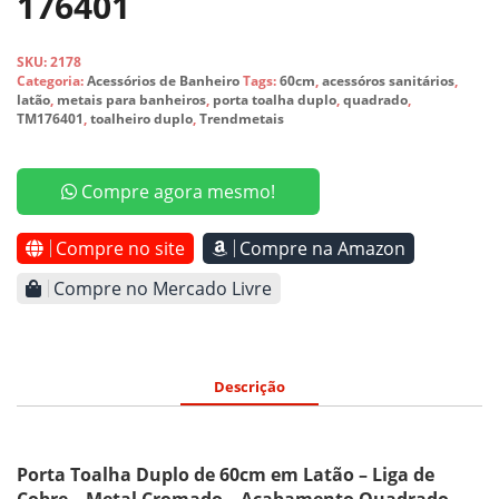
176401
SKU:
2178
Categoria:
Acessórios de Banheiro
Tags:
60cm
,
acessóros sanitários
,
latão
,
metais para banheiros
,
porta toalha duplo
,
quadrado
,
TM176401
,
toalheiro duplo
,
Trendmetais
Compre agora mesmo!
Compre no site
Compre na Amazon
Compre no Mercado Livre
Descrição
Porta Toalha Duplo de 60cm em Latão – Liga de