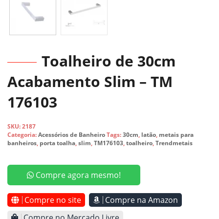
Toalheiro de 30cm
Acabamento Slim – TM
176103
SKU:
2187
Categoria:
Acessórios de Banheiro
Tags:
30cm
,
latão
,
metais para
banheiros
,
porta toalha
,
slim
,
TM176103
,
toalheiro
,
Trendmetais
Compre agora mesmo!
Compre no site
Compre na Amazon
Compre no Mercado Livre