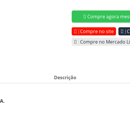
Compre agora mes
Compre no site
C
Compre no Mercado Li
Descrição
A.