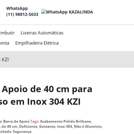
WhatsApp
(11) 98812-5033
Embutir
Lixeiras Automáticas
menta
Empilhadeira Elétrica
 KZI
 Apoio de 40 cm para
so em Inox 304 KZI
o
,
Barra de Apoio
Tags:
Acabamento Polido Brilhane
,
,
de 40 cm
,
Deficiente
,
Gestante
,
Inox 304
,
Não é Alumínio
,
sidade
,
Segurança