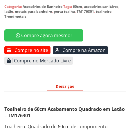
Categoria:
Acessórios de Banheiro
Tags:
60cm
,
acessórios sanitáros
,
latão
,
metais para banheiro
,
porta toalha
,
TM176301
,
toalheiro
,
Trendmetais
Compre agora mesmo!
Compre no site
Compre na Amazon
Compre no Mercado Livre
Descrição
Toalheiro de 60cm Acabamento Quadrado em Latão
– TM176301
Toalheiro: Quadrado de 60cm de comprimento